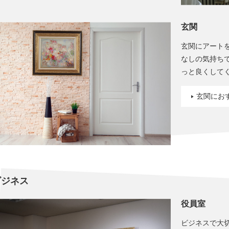
玄関
玄関にアート
なしの気持ち
っと良くして
玄関にお
ビジネス
役員室
ビジネスで大