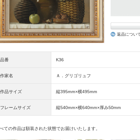
返品につい
品番
K36
作家名
Ａ．グリゴリュフ
作品サイズ
縦395mm×横495mm
フレームサイズ
縦540mm×横640mm×厚み50mm
べての作品は額装された状態でお届けいたします。