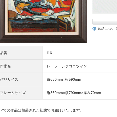
返品につい
品番
I16
作家名
レーフ ジァコニツィン
作品サイズ
縦650mm×横590mm
フレームサイズ
縦860mm×横790mm×厚み70mm
べての作品は額装された状態でお届けいたします。