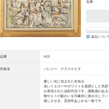
在庫:
返品につい
品番
H10
作家名
バレリー ゲラスケビチ
優しい光に包まれた街並み
淡いイエローやホワイトを基調とした色彩
が表現された油彩作品です。躍動感のある
物や人々の賑わいを印象的に描き出してい
感じさせる、芸術性あふれる一枚です。