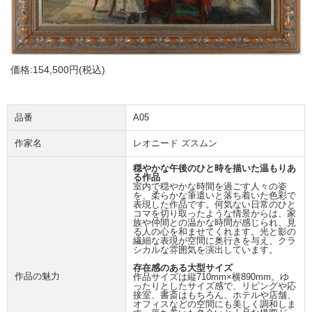
価格:
154,500円
(税込)
品番
A05
作家名
レオニード ズスムン
穏やかな午後のひと時を描いた温もりあ
る作品
室内で穏やかな時間を過ごす人々の姿
を、柔らかな筆遣いと落ち着いた色彩で
表現した作品です。何気ない日常のひと
コマを切り取ったような情景からは、家
族や仲間との温かな時間が感じられ、見
る人の心を和ませてくれます。光と影の
繊細な表現が空間に奥行きを与え、クラ
シカルな雰囲気を演出しています。
存在感のある大型サイズ
作品の魅力
作品サイズは縦710mm×横890mm。ゆ
ったりとしたサイズ感で、リビングや応
接室、書斎はもちろん、ホテルや店舗、
オフィスなどの空間にも美しく調和しま