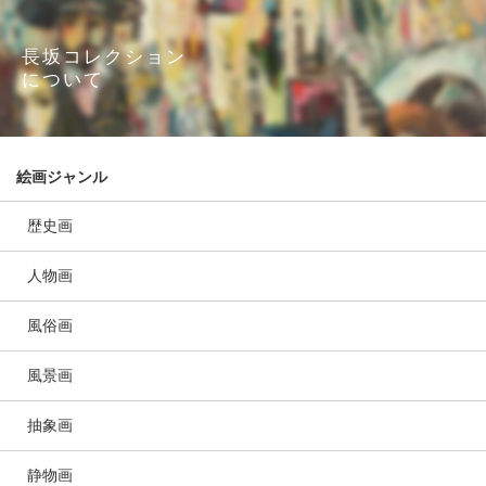
長坂コレクション
について
絵画ジャンル
歴史画
人物画
風俗画
風景画
抽象画
静物画