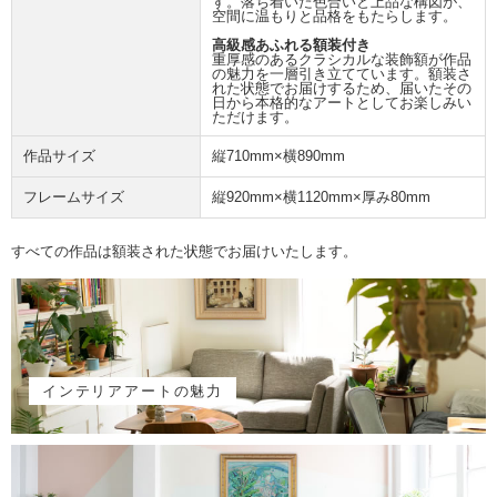
す。落ち着いた色合いと上品な構図が、
空間に温もりと品格をもたらします。
高級感あふれる額装付き
重厚感のあるクラシカルな装飾額が作品
の魅力を一層引き立てています。額装さ
れた状態でお届けするため、届いたその
日から本格的なアートとしてお楽しみい
ただけます。
作品サイズ
縦710mm×横890mm
フレームサイズ
縦920mm×横1120mm×厚み80mm
すべての作品は額装された状態でお届けいたします。
インテリアアートの魅力