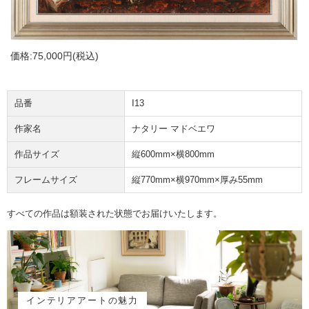
価格:
75,000円
(税込)
品番
I13
作家名
ナタリー マドベエワ
作品サイズ
縦600mm×横800mm
フレームサイズ
縦770mm×横970mm×厚み55mm
すべての作品は額装された状態でお届けいたします。
インテリアアートの魅力