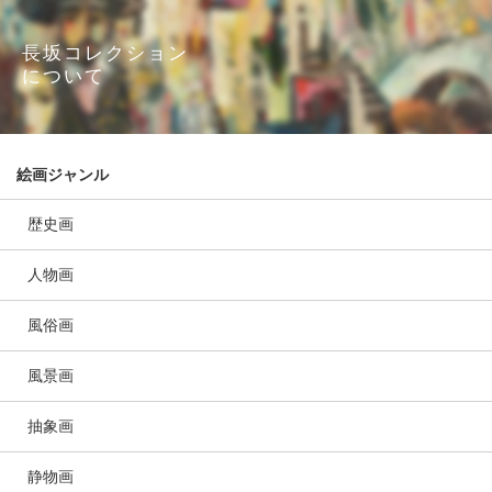
長坂コレクション
について
絵画ジャンル
歴史画
人物画
風俗画
風景画
抽象画
静物画