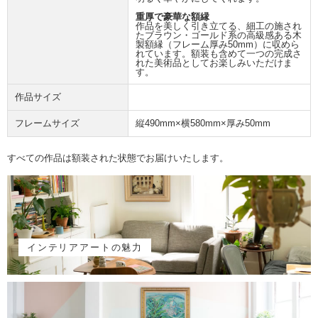
重厚で豪華な額縁
作品を美しく引き立てる、細工の施され
たブラウン・ゴールド系の高級感ある木
製額縁（フレーム厚み50mm）に収めら
れています。額装も含めて一つの完成さ
れた美術品としてお楽しみいただけま
す。
作品サイズ
フレームサイズ
縦490mm×横580mm×厚み50mm
すべての作品は額装された状態でお届けいたします。
インテリアアートの魅力