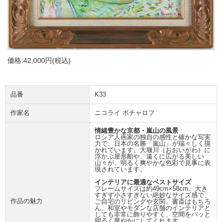
価格:
42,000円
(税込)
品番
K33
作家名
ニコライ ボチャロフ
情緒豊かな京都・嵐山の風景
ロシア人画家の独自の感性と確かな写実
力で、日本の名勝「嵐山」が瑞々しく描
かれています。大堰川（おおいがわ）に
浮かぶ屋形船や、遠くに広がる美しい
山々が、明るく爽やかな色彩で見事に表
現されています。
インテリアに最適なベストサイズ
フレームサイズは約49cm×58cm。大き
すぎず小さすぎない絶妙なサイズ感で、
作品の魅力
ご自宅のリビングや玄関、書斎はもちろ
ん、和室やモダンな店舗のインテリアと
しても非常に飾りやすく、空間をパッと
明るく華やかにしてくれます。